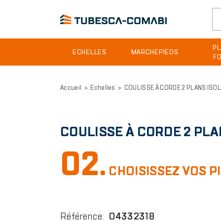
Header
PL
ECHELLES
MARCHEPIEDS
F
site
Aller
menu
au
Accueil
Echelles
COULISSE À CORDE 2 PLANS ISO
contenu
principal
COULISSE À CORDE 2 PLA
02.
CHOISISSEZ VOS P
Référence
:
04332318