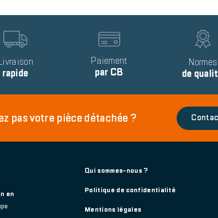
Image
Image
Text
Paiement
Livraison
Text
Normes
par CB
rapide
de quali
ez pas votre pièce détachée ?
Contac
Footer
Qui sommes-nous ?
main
Politique de confidentialité
on en
upe
Mentions légales