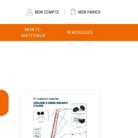
eader
MON COMPTE
MON PANIER
ser
MONTE-
REMORQUES
enu
MATÉRIAUX
Image
E