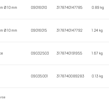
 m Ø 10 mm
09016010
3178740147785
0.89 kg
 m Ø 10 mm
09016015
3178740147792
1.24 kg
ce
09032503
3178740191955
1.67 kg
09035001
3178740089283
0.13 kg
orse