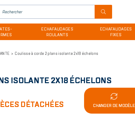
H
u
ATES-
ECHAFAUDAGES
ECHAFAUDAGES
m
ORMES
ROULANTS
FIXES
LANTE
Coulisse à corde 2 plans isolante 2x18 échelons
NS ISOLANTE 2X18 ÉCHELONS
IÈCES DÉTACHÉES
CHANGER DE MODÈL