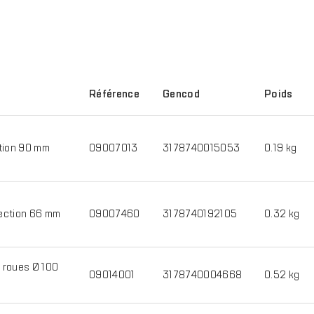
Référence
Gencod
Poids
tion 90 mm
09007013
3178740015053
0.19 kg
ection 66 mm
09007460
3178740192105
0.32 kg
 roues Ø 100
09014001
3178740004668
0.52 kg