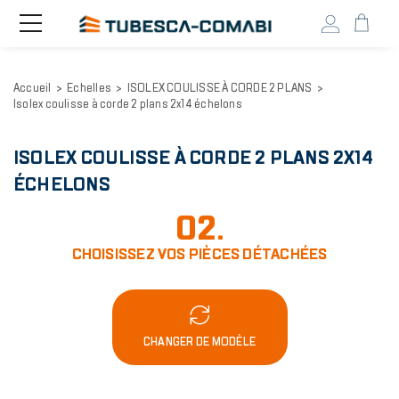
Head
Toggle
navigation
user
menu
Aller
Accueil
Echelles
ISOLEX COULISSE À CORDE 2 PLANS
au
Isolex coulisse à corde 2 plans 2x14 échelons
contenu
principal
ISOLEX COULISSE À CORDE 2 PLANS 2X14
ÉCHELONS
02.
CHOISISSEZ VOS PIÈCES DÉTACHÉES
CHANGER DE MODÈLE