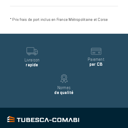
* Prix frais de port inclus en France Métropolitaine et Corse
Reinsurance
block
item
Image
Image
Text
Paiement
Text
Livraison
par CB
rapide
Image
Text
Normes
de qualité