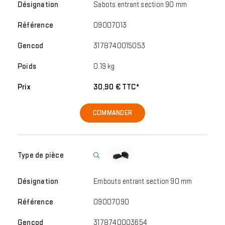
Sabots entrant section 90 mm
09007013
3178740015053
0.19 kg
30,90 € TTC*
COMMANDER
Embouts entrant section 90 mm
09007090
3178740003654