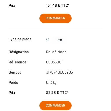
131,46 € TTC*
COMMANDER
Roue à chape
09035001
3178740089283
0.13 kg
52,58 € TTC*
COMMANDER