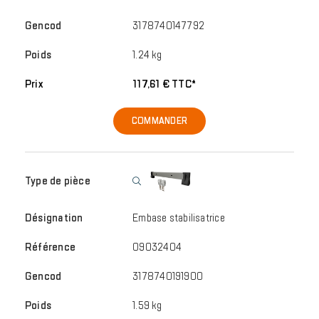
3178740147792
1.24 kg
117,61 € TTC*
COMMANDER
Embase stabilisatrice
09032404
3178740191900
1.59 kg