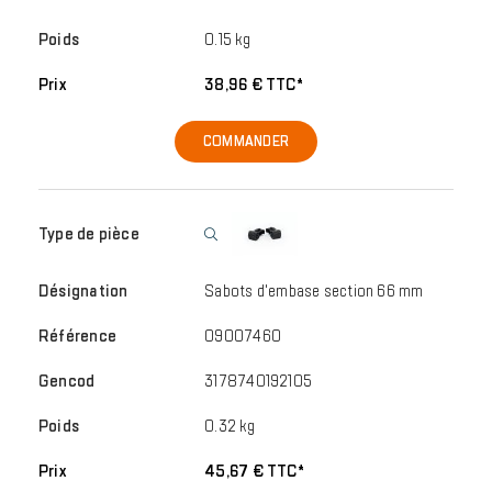
0.15 kg
38,96 € TTC*
COMMANDER
Sabots d'embase section 66 mm
09007460
3178740192105
0.32 kg
45,67 € TTC*