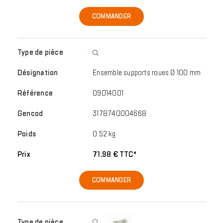
COMMANDER
Ensemble supports roues Ø 100 mm
09014001
3178740004668
0.52 kg
71,98 € TTC*
COMMANDER