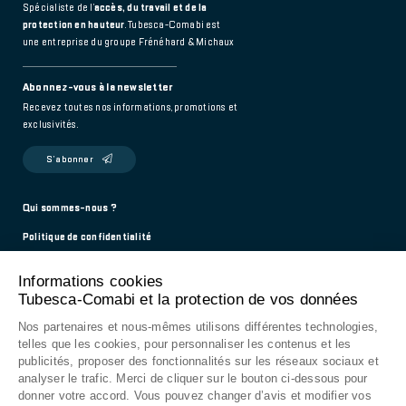
Spécialiste de l’
accès, du travail et de la
protection en hauteur
. Tubesca-Comabi est
une entreprise du groupe Frénéhard & Michaux
Abonnez-vous à la newsletter
Recevez toutes nos informations, promotions et
exclusivités.
S’abonner
Footer
Qui sommes-nous ?
Politique de confidentialité
main
Mentions légales
Informations cookies
Contact
Tubesca-Comabi et la protection de vos données
976 Route de Saint-Bernard
Nos partenaires et nous-mêmes utilisons différentes technologies,
01604 Trévoux - France
telles que les cookies, pour personnaliser les contenus et les
publicités, proposer des fonctionnalités sur les réseaux sociaux et
9h - 12h / 14h - 18h
analyser le trafic. Merci de cliquer sur le bouton ci-dessous pour
donner votre accord. Vous pouvez changer d’avis et modifier vos