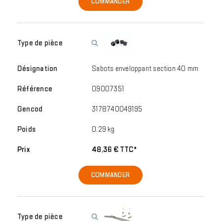
COMMANDER
Sabots enveloppant section 40 mm
09007351
3178740049195
0.29 kg
48,36 € TTC*
COMMANDER