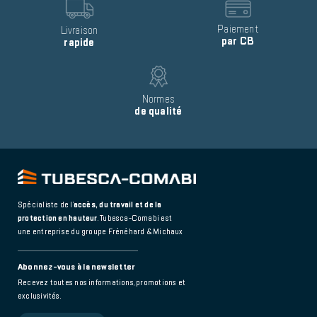
Image
Image
Text
Paiement
Text
Livraison
par CB
rapide
Image
Text
Normes
de qualité
Spécialiste de l’
accès, du travail et de la
protection en hauteur
. Tubesca-Comabi est
une entreprise du groupe Frénéhard & Michaux
Abonnez-vous à la newsletter
Recevez toutes nos informations, promotions et
exclusivités.