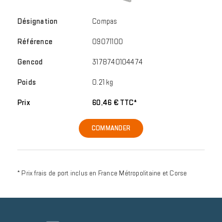
Compas
09071100
3178740104474
0.21 kg
60,46 € TTC*
COMMANDER
* Prix frais de port inclus en France Métropolitaine et Corse
Reinsurance
block
item