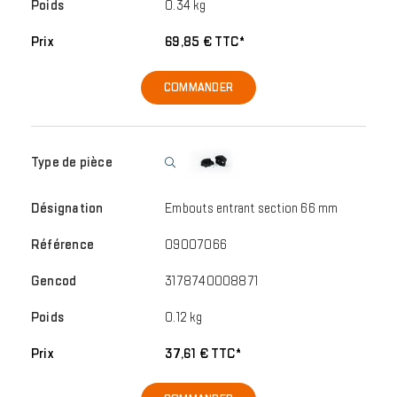
0.34 kg
69,85 € TTC*
COMMANDER
Embouts entrant section 66 mm
09007066
3178740008871
0.12 kg
37,61 € TTC*