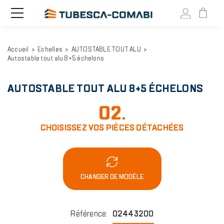
Head
Toggle
navigation
user
menu
Aller
Accueil
Echelles
AUTOSTABLE TOUT ALU
au
Autostable tout alu 8+5 échelons
contenu
principal
AUTOSTABLE TOUT ALU 8+5 ÉCHELONS
02.
CHOISISSEZ VOS PIÈCES DÉTACHÉES
CHANGER DE MODÈLE
Référence
:
02443200