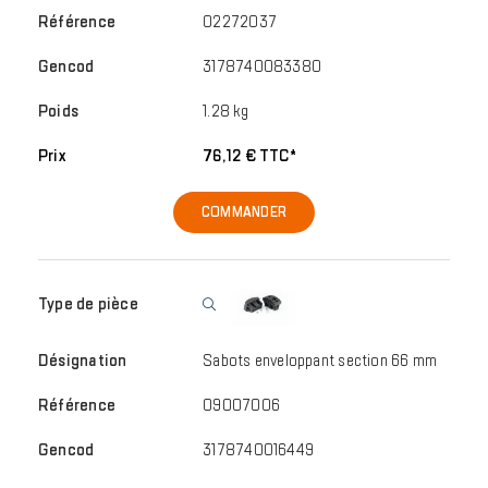
02272037
3178740083380
1.28 kg
76,12 € TTC*
COMMANDER
Sabots enveloppant section 66 mm
09007006
3178740016449