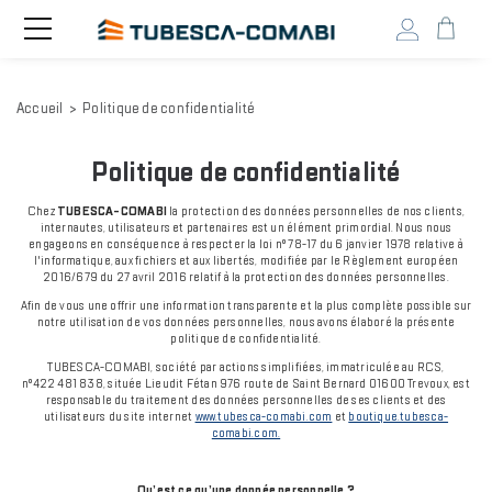
Head
Toggle
navigation
user
menu
Aller
Accueil
Politique de confidentialité
au
contenu
principal
Politique de confidentialité
Chez
TUBESCA-COMABI
la protection des données personnelles de nos clients,
internautes, utilisateurs et partenaires est un élément primordial. Nous nous
engageons en conséquence à respecter la loi n° 78-17 du 6 janvier 1978 relative à
l'informatique, aux fichiers et aux libertés, modifiée par le Règlement européen
2016/679 du 27 avril 2016 relatif à la protection des données personnelles.
Afin de vous une offrir une information transparente et la plus complète possible sur
notre utilisation de vos données personnelles, nous avons élaboré la présente
politique de confidentialité.
TUBESCA-COMABI, société par actions simplifiées, immatriculée au RCS,
n°422 481 838, située Lieudit Fétan 976 route de Saint Bernard 01600 Trevoux, est
responsable du traitement des données personnelles de ses clients et des
utilisateurs du site internet
www.tubesca-comabi.com
et
boutique.tubesca-
comabi.com.
Qu’est ce qu’une donnée personnelle ?