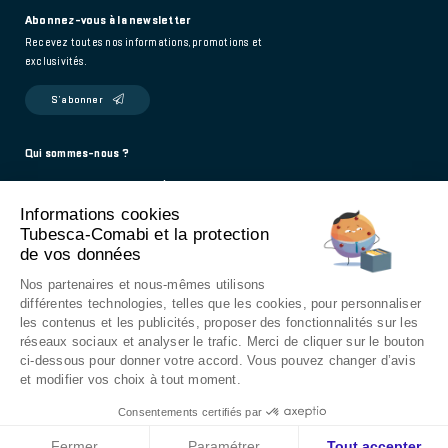
Abonnez-vous à la newsletter
Recevez toutes nos informations, promotions et
exclusivités.
S’abonner
Footer
Qui sommes-nous ?
Politique de confidentialité
main
Informations cookies
Mentions légales
Tubesca-Comabi et la protection
Contact
de vos données
976 Route de Saint-Bernard
Nos partenaires et nous-mêmes utilisons
01604 Trévoux - France
différentes technologies, telles que les cookies, pour personnaliser
les contenus et les publicités, proposer des fonctionnalités sur les
9h - 12h / 14h - 18h
réseaux sociaux et analyser le trafic. Merci de cliquer sur le bouton
ci-dessous pour donner votre accord. Vous pouvez changer d’avis
Under
et modifier vos choix à tout moment.
TUBESCA-COMABI 2019
Consentements certifiés par
footer
CONDITIONS GÉNÉRALES DE VENTE
Fermer
Paramétrer
Tout accepter