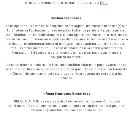
directement formuler une réclamation auprès de la
CNIL
.
Gestion des cookies
La navigation sur le site est susceptible de provoquer l’installation de cookie(s) sur
l’ordinateur de l’utilisateur. Un cookie est un fichier de petite taille, qui ne permet
pas l’identification de l’utilisateur, mais qui enregistre des informations relatives à la
navigation d’un ordinateur sur un site. Les données ainsi obtenues visent à faciliter la
navigation ultérieure sur le site, et ont également vocation à permettre diverses
mesures de fréquentation. Le refus d’installation d’un cookie peut entraîner
l’impossibilité d’accéder à certains services mais n'est pas bloquant pour la
navigation sur le site.
L'acceptation des cookies n'est pas une condition nécessaire pour la visite de nos
sites Internet. Néanmoins, nous vous informons que l'utilisation de la fonctionnalité
« Gestion de services » n'est possible que si vous nous autorisez à utiliser les
cookies.
Informations complémentaires
TUBESCA-COMABI
se réserve le droit de modifier la présente Politique de
confidentialité à tout moment en tenant compte des dispositions en vigueur en
matière de protection des données personnelles.