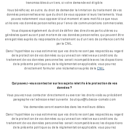
transmissibles à un tiers, si votre demande est éligible.
Vous bénéficiez, en outre, du droit de demander la limitation du traitement de vos
données personnelles ainsi que du droit de vous opposer à leurs traitements. Vous
pouvez notamment vous opposer à tout moment et sans motif à ce que nous
utilisions vos données personnelles pour l’envoi de communications commerciales.
Vous disposez également du droit de définir des directives particulières ou
générales quant au sort post mortem de vos données personnelles, qui peuvent être
enregistrées auprès du responsable du traitement ou d’un tiers de confiance certifié
par la CNIL.
Dans l’hypothèse ou vous estimeriez que vos droits ne sont pas respectés au regard
de la protection de vos données ou qu’une action relative aux conditions du
traitement de vos données personnelles serait incompatible avec les dispositions
de la présente politique ou de la réglementation applicable, vous pourrez
directement formuler une réclamation auprès de la
CNIL
.
Qui pouvez-vous contacter sur les sujets relatifs à la protection de vos
données ?
Vous pouvez nous contacter directement ou exercer les droits visés au précédent
paragraphe via l’adresse email suivante : boutique@tubesca-comabi.com
Vos demandes seront examinées dans les meilleurs délais.
Dans l’hypothèse ou vous estimeriez que vos droits ne sont pas respectés au regard
de la protection de vos données
ou qu’une action relative aux conditions du
traitement de vos données personnelles serait incompatible avec les dispositions
de la présente politique ou de la réglementation applicable, vou
s pourrez