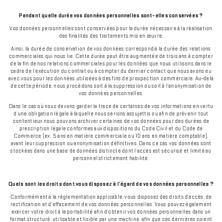
Pendant quelle durée vos données personnelles sont-elles conservées ?
Vos données personnelles sont conservées pour la durée nécessaire à la réalisation
des finalités des traitements mis en œuvre.
Ainsi, la durée de conservation de vos données correspond à la durée des relations
commerciales qui nous lie. Cette durée peut être augmentée de trois ans à compter
de la fin de nos relations commerciales pour les données que nous utilisons dans le
cadre de l’exécution du contrat ou à compter du dernier contact que nous avons eu
avec vous pour les données utilisées à des fins de prospection commerciale. Au-delà
de cette période, nous procédons soit à la suppression ou soit à l’anonymisation de
vos données personnelles.
Dans le cas où nous devons garder la trace de certaines de vos informations en vertu
d’une obligation légale à laquelle nous serions assujettis ou afin de prévenir tout
contentieux nous pouvons archiver certaines de vos données pour des durées de
prescription légale conformes aux dispositions du Code Civil et du Code de
Commerce (ex : 5 ans en matière commerciale ou 10 ans en matière comptable),
avant leur suppression ou anonymisation définitives. Dans ce cas vos données sont
stockées dans une base de données distincte dont l’accès est sécurisé et limité au
personnel strictement habilité.
Quels sont les droits dont vous disposez à l’égard de vos données personnelles ?
Conformément à la réglementation applicable, vous disposez des droits d’accès, de
rectification et d’effacement de vos données personnelles. Vous pouvez également
exercer votre droit à la portabilité afin d’obtenir vos données personnelles dans un
format structuré, utilisable et lisible par une machine, afin que ces dernières soient