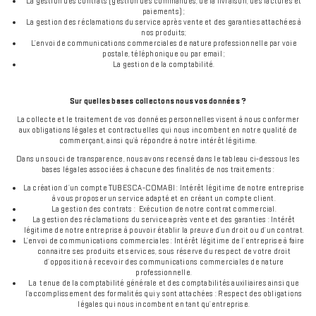
La gestion des contrats (gestion des commandes, de la livraison, des factures et
paiements) ;
La gestion des réclamations du service après vente et des garanties attachées à
nos produits;
L’envoi de communications commerciales de nature professionnelle par voie
postale, téléphonique ou par email ;
La gestion de la comptabilité.
Sur quelles bases collectons nous vos données ?
La collecte et le traitement de vos données personnelles visent à nous conformer
aux obligations légales et contractuelles qui nous incombent en notre qualité de
commerçant, ainsi qu’à répondre à notre intérêt légitime.
Dans un souci de transparence, nous avons recensé dans le tableau ci-dessous les
bases légales associées à chacune des finalités de nos traitements :
La création d’un compte TUBESCA-COMABI : Intérêt légitime de notre entreprise
à vous proposer un service adapté et en créant un compte client.
La gestion des contrats : Exécution de notre contrat commercial.
La gestion des réclamations du service après vente et des garanties : Intérêt
légitime de notre entreprise à pouvoir établir la preuve d’un droit ou d’un contrat.
L’envoi de communications commerciales : Intérêt légitime de l’entreprise à faire
connaitre ses produits et services, sous réserve du respect de votre droit
d’opposition à recevoir des communications commerciales de nature
professionnelle.
La tenue de la comptabilité générale et des comptabilités auxiliaires ainsi que
l’accomplissement des formalités qui y sont attachées : Respect des obligations
légales qui nous incombent en tant qu’entreprise.