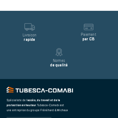
Reinsurance
block
item
Image
Image
Text
Paiement
Text
Livraison
par CB
rapide
Image
Text
Normes
de qualité
Spécialiste de l’
accès, du travail et de la
protection en hauteur
. Tubesca-Comabi est
une entreprise du groupe Frénéhard & Michaux