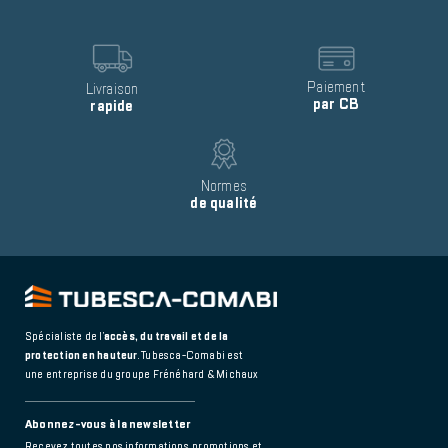
Reinsurance
block
item
Image
Image
Text
Paiement
Text
Livraison
par CB
rapide
Image
Text
Normes
de qualité
Spécialiste de l’
accès, du travail et de la
protection en hauteur
. Tubesca-Comabi est
une entreprise du groupe Frénéhard & Michaux
Abonnez-vous à la newsletter
Recevez toutes nos informations, promotions et