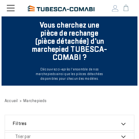
Head
Toggle
navigation
user
Vous cherchez une
menu
Aller
pièce de rechange
au
(pièce détachée) d'un
contenu
principal
marchepied TUBESCA-
COMABI ?
Découvrez ci-après l'ensemble de nos
marchepieds ainsi que les pièces détachées
disponibles pour chacun des modèles.
Accueil
Marchepieds
Filtres
Trier par