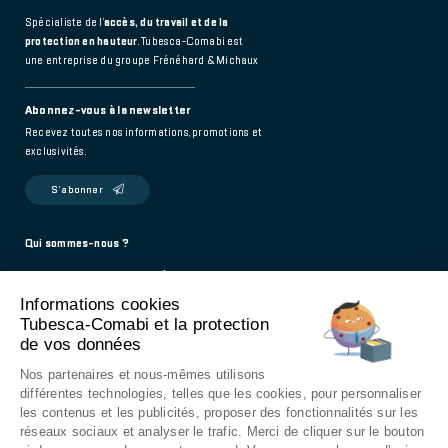
Spécialiste de l’
accès, du travail et de la
protection en hauteur
. Tubesca-Comabi est
une entreprise du groupe Frénéhard & Michaux
Abonnez-vous à la newsletter
Recevez toutes nos informations, promotions et
exclusivités.
S’abonner
Footer
Qui sommes-nous ?
Politique de confidentialité
main
Informations cookies
Mentions légales
Tubesca-Comabi et la protection
Contact
de vos données
976 Route de Saint-Bernard
Nos partenaires et nous-mêmes utilisons
01604 Trévoux - France
différentes technologies, telles que les cookies, pour personnaliser
les contenus et les publicités, proposer des fonctionnalités sur les
9h - 12h / 14h - 18h
réseaux sociaux et analyser le trafic. Merci de cliquer sur le bouton