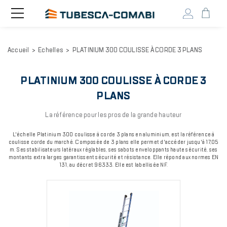
Head
Toggle
navigation
user
menu
Aller
Accueil
Echelles
PLATINIUM 300 COULISSE À CORDE 3 PLANS
au
contenu
principal
PLATINIUM 300 COULISSE À CORDE 3
PLANS
La référence pour les pros de la grande hauteur
L'échelle Platinium 300 coulisse à corde 3 plans en aluminium, est la référence à
coulisse corde du marché. Composée de 3 plans elle permet d'accéder jusqu'à 17,05
m. Ses stabilisateurs latéraux réglables, ses sabots enveloppants haute sécurité, ses
montants extra larges garantissent sécurité et résistance. Elle répond aux normes EN
131, au décret 96333. Elle est labellisée NF.
Image