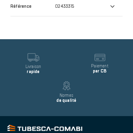
02433315
Reinsurance
block
item
Image
Image
Text
Paiement
Text
Livraison
par CB
rapide
Image
Text
Normes
de qualité