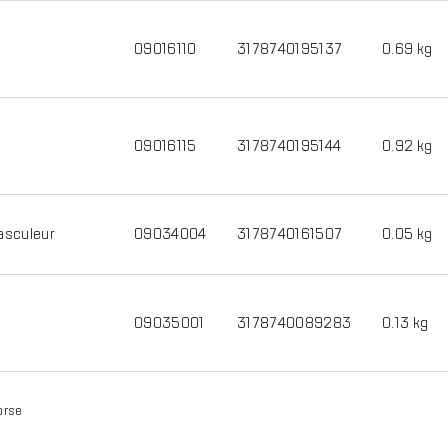
09016110
3178740195137
0.69 kg
09016115
3178740195144
0.92 kg
asculeur
09034004
3178740161507
0.05 kg
09035001
3178740089283
0.13 kg
orse