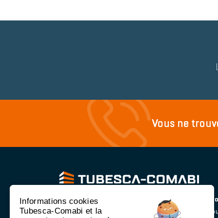
Reinsurance
block
Image
item
Text
Vous ne trouv
Spécialiste de l’
accès, du travail et de la protecti
Informations cookies
Tubesca-Comabi et la
hauteur
. Tubesca-Comabi est une entreprise du gro