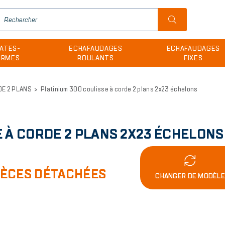
H
u
ATES-
ECHAFAUDAGES
ECHAFAUDAGES
m
ORMES
ROULANTS
FIXES
DE 2 PLANS
Platinium 300 coulisse à corde 2 plans 2x23 échelons
E À CORDE 2 PLANS 2X23 ÉCHELONS
IÈCES DÉTACHÉES
CHANGER DE MODÈL