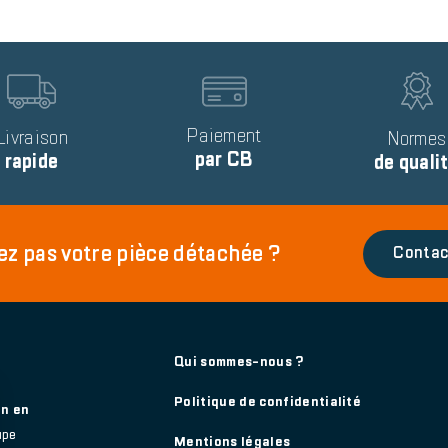
Image
Image
Text
Paiement
Livraison
Text
Normes
par CB
rapide
de quali
ez pas votre pièce détachée ?
Contac
Footer
Qui sommes-nous ?
main
Politique de confidentialité
on en
upe
Mentions légales