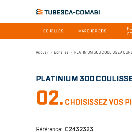
Header
PL
ECHELLES
MARCHEPIEDS
F
site
Aller
menu
au
Accueil
Echelles
PLATINIUM 300 COULISSE À COR
contenu
principal
PLATINIUM 300 COULISS
02.
CHOISISSEZ VOS P
Référence
:
02432323