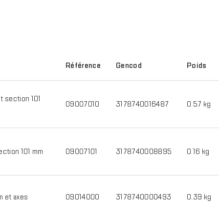
Référence
Gencod
Poids
t section 101
09007010
3178740016487
0.57 kg
ection 101 mm
09007101
3178740008895
0.16 kg
m et axes
09014000
3178740000493
0.39 kg