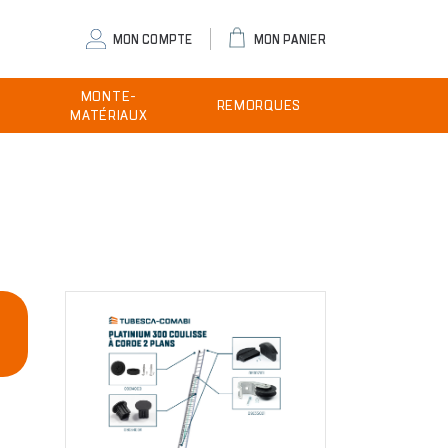
eader
MON COMPTE
MON PANIER
ser
MONTE-
REMORQUES
enu
MATÉRIAUX
Image
E