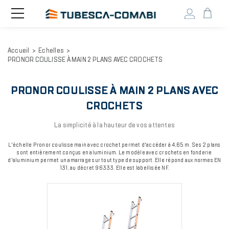
Head
Toggle
navigation
user
menu
Aller
Accueil
Echelles
au
PRONOR COULISSE À MAIN 2 PLANS AVEC CROCHETS
contenu
principal
PRONOR COULISSE À MAIN 2 PLANS AVEC
CROCHETS
La simplicité à la hauteur de vos attentes
L'échelle Pronor coulisse main avec crochet permet d'accéder à 4,65 m. Ses 2 plans
sont entièrement conçus en aluminium. Le modèle avec crochets en fonderie
d'aluminium permet un amarrage sur tout type de support. Elle répond aux normes EN
131, au décret 96333. Elle est labellisée NF.
Image