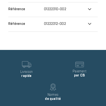
01222310-002
01222312-002
Reinsurance
block
item
Image
Image
Text
Paiement
Text
Livraison
par CB
rapide
Image
Text
Normes
de qualité