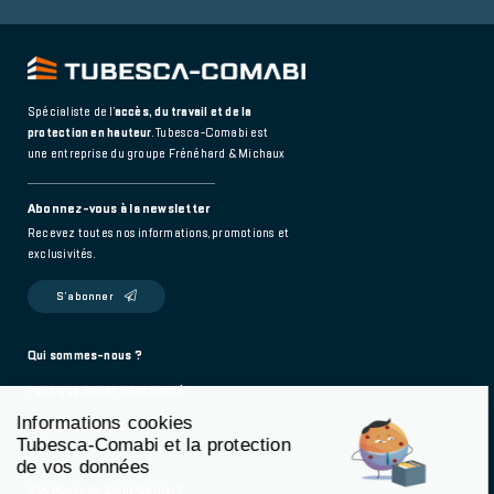
Spécialiste de l’
accès, du travail et de la
protection en hauteur
. Tubesca-Comabi est
une entreprise du groupe Frénéhard & Michaux
Abonnez-vous à la newsletter
Recevez toutes nos informations, promotions et
exclusivités.
S’abonner
Footer
Qui sommes-nous ?
Politique de confidentialité
main
Informations cookies
Mentions légales
Tubesca-Comabi et la protection
Contact
de vos données
976 Route de Saint-Bernard