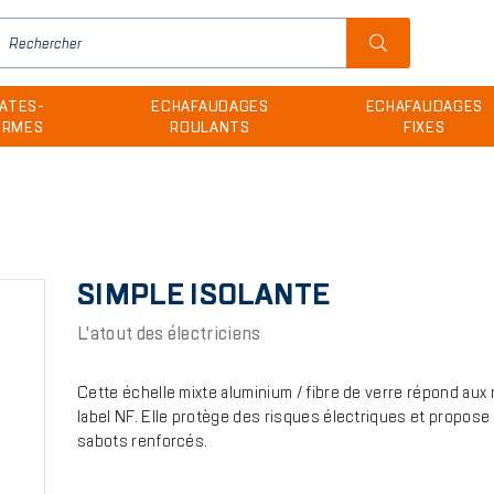
H
u
ATES-
ECHAFAUDAGES
ECHAFAUDAGES
m
ORMES
ROULANTS
FIXES
SIMPLE ISOLANTE
L'atout des électriciens
Cette échelle mixte aluminium / fibre de verre répond a
label NF. Elle protège des risques électriques et propose
sabots renforcés.