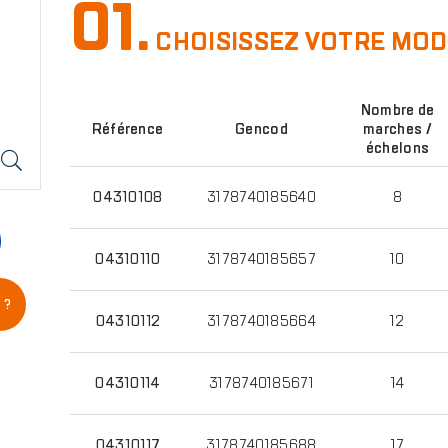
01.
CHOISISSEZ VOTRE MO
Nombre de
Référence
Gencod
marches /
échelons
04310108
3178740185640
8
04310110
3178740185657
10
 ?
04310112
3178740185664
12
04310114
3178740185671
14
04310117
3178740185688
17