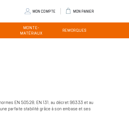
eader
MON COMPTE
MON PANIER
ser
MONTE-
REMORQUES
enu
MATÉRIAUX
ux normes EN 50528, EN 131, au décret 96333 et au
 une parfaite stabilité grâce à son embase et ses