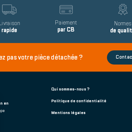
Image
Image
Text
Paiement
Livraison
Text
Normes
par CB
rapide
de quali
ez pas votre pièce détachée ?
Contac
Footer
Qui sommes-nous ?
main
Politique de confidentialité
on en
upe
Mentions légales