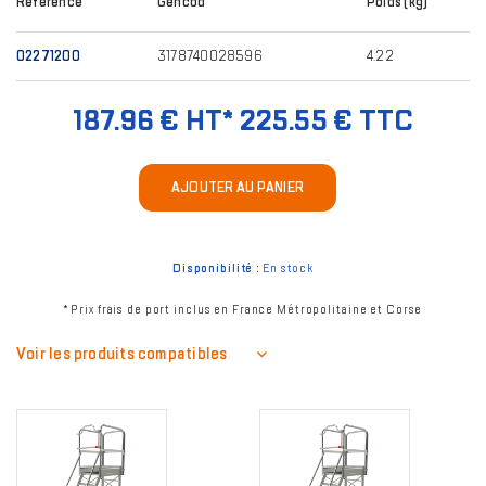
Référence
Gencod
Poids (kg)
02271200
3178740028596
4.22
187.96 € HT*
225.55 € TTC
AJOUTER AU PANIER
Disponibilité :
En stock
* Prix frais de port inclus en France Métropolitaine et Corse
Voir les produits compatibles
Image
Image