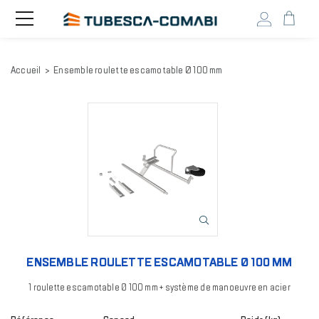
Head
Toggle
navigation
user
menu
Aller
Accueil
Ensemble roulette escamotable Ø 100 mm
au
contenu
principal
Image
ENSEMBLE ROULETTE ESCAMOTABLE Ø 100 MM
1 roulette escamotable Ø 100 mm + système de manoeuvre en acier