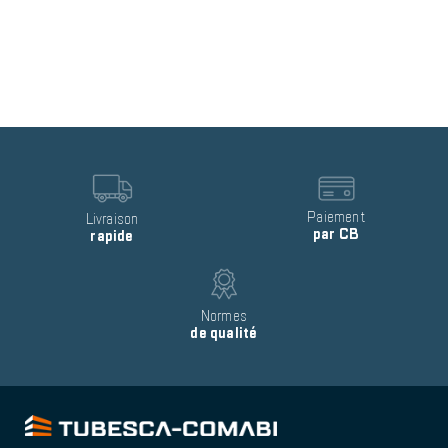
Reinsurance
block
item
Image
Image
Text
Paiement
Text
Livraison
par CB
rapide
Image
Text
Normes
de qualité