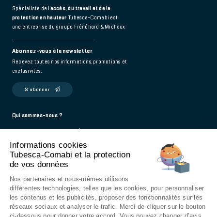
Spécialiste de l’
accès, du travail et de la
protection en hauteur
. Tubesca-Comabi est
une entreprise du groupe Frénéhard & Michaux
Abonnez-vous à la newsletter
Recevez toutes nos informations, promotions et
exclusivités.
S’abonner
Footer
Qui sommes-nous ?
Politique de confidentialité
main
Informations cookies
Mentions légales
Tubesca-Comabi et la protection
Contact
de vos données
976 Route de Saint-Bernard
Nos partenaires et nous-mêmes utilisons
01604 Trévoux - France
différentes technologies, telles que les cookies, pour personnaliser
les contenus et les publicités, proposer des fonctionnalités sur les
9h - 12h / 14h - 18h
réseaux sociaux et analyser le trafic. Merci de cliquer sur le bouton
ci-dessous pour donner votre accord. Vous pouvez changer d’avis