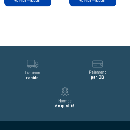
VOIR LE PRODUIT
VOIR LE PRODUIT
Reinsurance
block
item
Image
Image
Text
Paiement
Text
Livraison
par CB
rapide
Image
Text
Normes
de qualité