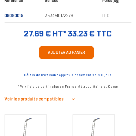
Référence
Gencod
Poids (kg)
09080015
3534740172279
0.10
27.69 € HT*
33.23 € TTC
AJOUTER AU PANIER
Délais de livraison :
Approvisionnement sous 0 jour.
* Prix frais de port inclus en France Métropolitaine et Corse
Voir les produits compatibles
Image
Image