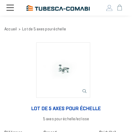
Head
Toggle
navigation
user
menu
Aller
Accueil
Lot de 5 axes pour échelle
au
contenu
principal
Image
LOT DE 5 AXES POUR ÉCHELLE
5 axes pour échelle/eclisse