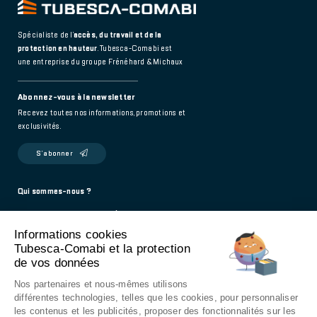
Spécialiste de l’
accès, du travail et de la
protection en hauteur
. Tubesca-Comabi est
une entreprise du groupe Frénéhard & Michaux
Abonnez-vous à la newsletter
Recevez toutes nos informations, promotions et
exclusivités.
S’abonner
Footer
Qui sommes-nous ?
Politique de confidentialité
main
Informations cookies
Mentions légales
Tubesca-Comabi et la protection
Contact
de vos données
976 Route de Saint-Bernard
Nos partenaires et nous-mêmes utilisons
01604 Trévoux - France
différentes technologies, telles que les cookies, pour personnaliser
les contenus et les publicités, proposer des fonctionnalités sur les
9h - 12h / 14h - 18h