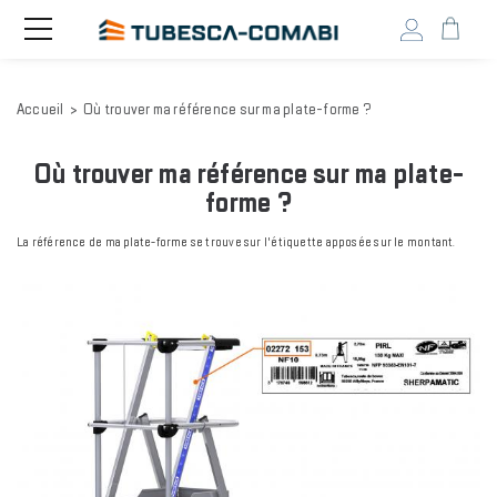
Head
Toggle
navigation
user
menu
Aller
Accueil
Où trouver ma référence sur ma plate-forme ?
au
contenu
principal
Où trouver ma référence sur ma plate-
forme ?
La référence de ma plate-forme se trouve sur l'étiquette apposée sur le montant.