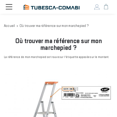
Head
Toggle
navigation
user
menu
Aller
Accueil
Où trouver ma référence sur mon marchepied ?
au
contenu
principal
Où trouver ma référence sur mon
marchepied ?
La référence de mon marchepied se trouve sur l'étiquette apposée sur le montant.