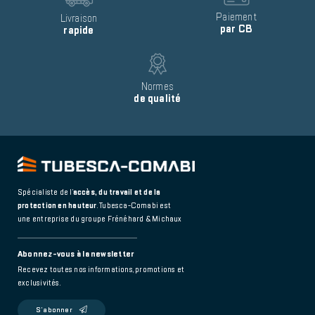
Text
Paiement
Text
Livraison
par CB
rapide
Image
Text
Normes
de qualité
Spécialiste de l’
accès, du travail et de la
protection en hauteur
. Tubesca-Comabi est
une entreprise du groupe Frénéhard & Michaux
Abonnez-vous à la newsletter
Recevez toutes nos informations, promotions et
exclusivités.
S’abonner