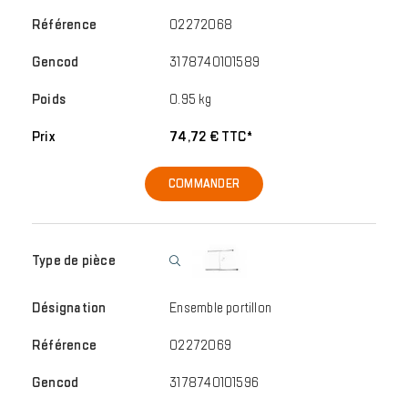
02272068
3178740101589
0.95 kg
74,72 € TTC*
COMMANDER
Ensemble portillon
02272069
3178740101596