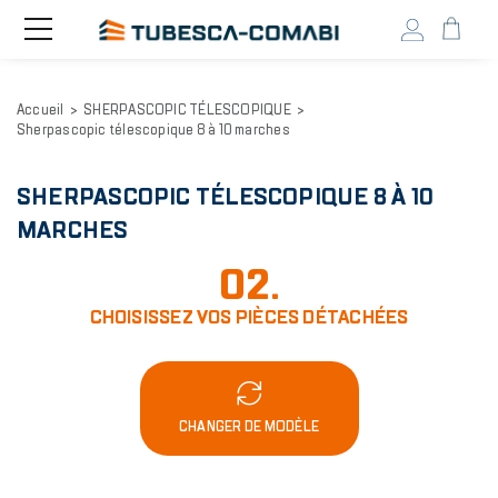
Head
Toggle
navigation
user
menu
Aller
Accueil
SHERPASCOPIC TÉLESCOPIQUE
au
Sherpascopic télescopique 8 à 10 marches
contenu
principal
SHERPASCOPIC TÉLESCOPIQUE 8 À 10
MARCHES
02.
CHOISISSEZ VOS PIÈCES DÉTACHÉES
CHANGER DE MODÈLE