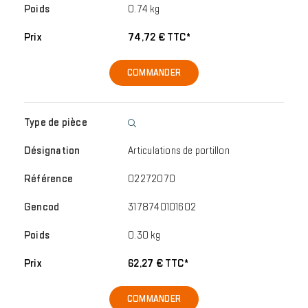
0.74 kg
74,72 € TTC*
COMMANDER
Articulations de portillon
02272070
3178740101602
0.30 kg
62,27 € TTC*
COMMANDER