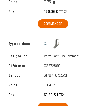
0.73 kg
130,09 € TTC*
COMMANDER
Verrou anti-soulèvement
02272680
3178740193591
0.04 kg
61,80 € TTC*