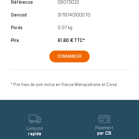
09073022
3178740100070
0.07 kg
61,80 € TTC*
COMMANDER
* Prix frais de port inclus en France Métropolitaine et Corse
Reinsurance
block
item
Image
Image
Text
Paiement
Text
Livraison
par CB
rapide