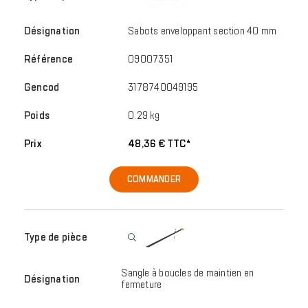
Sabots enveloppant section 40 mm
09007351
3178740049195
0.29 kg
48,36 € TTC*
COMMANDER
Sangle à boucles de maintien en
fermeture