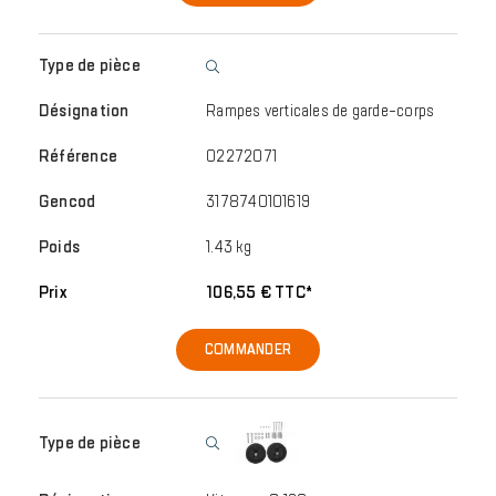
Rampes verticales de garde-corps
02272071
3178740101619
1.43 kg
106,55 € TTC*
COMMANDER