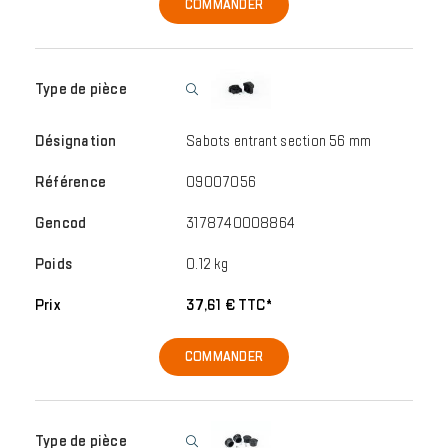
COMMANDER
Sabots entrant section 56 mm
09007056
3178740008864
0.12 kg
37,61 € TTC*
COMMANDER