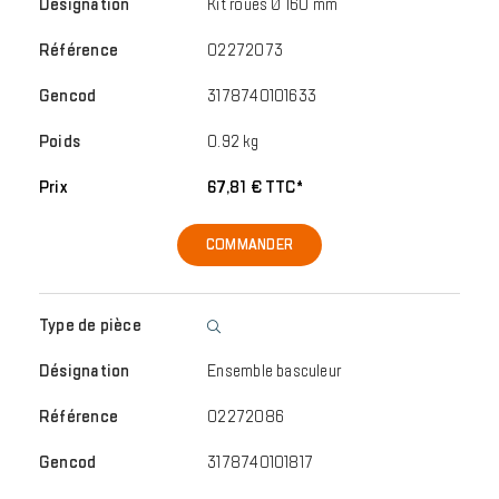
Kit roues Ø 160 mm
02272073
3178740101633
0.92 kg
67,81 € TTC*
COMMANDER
Ensemble basculeur
02272086
3178740101817