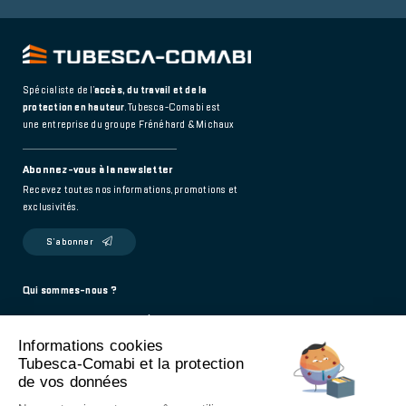
Spécialiste de l’
accès, du travail et de la
protection en hauteur
. Tubesca-Comabi est
une entreprise du groupe Frénéhard & Michaux
Abonnez-vous à la newsletter
Recevez toutes nos informations, promotions et
exclusivités.
S’abonner
Footer
Qui sommes-nous ?
Politique de confidentialité
main
Informations cookies
Mentions légales
Tubesca-Comabi et la protection
Contact
de vos données
976 Route de Saint-Bernard