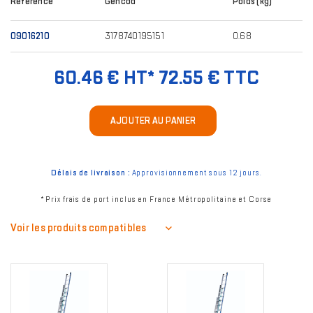
Référence
Gencod
Poids (kg)
09016210
3178740195151
0.68
60.46 € HT*
72.55 € TTC
AJOUTER AU PANIER
Délais de livraison :
Approvisionnement sous 12 jours.
* Prix frais de port inclus en France Métropolitaine et Corse
Voir les produits compatibles
Image
Image