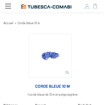
Head
Toggle
navigation
user
menu
Aller
Accueil
Corde bleue 10 m
au
contenu
principal
Image
CORDE BLEUE 10 M
1 corde bleue de 10 m en polypropylène