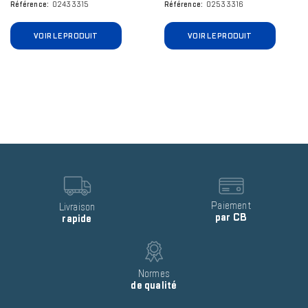
Référence
02433315
Référence
02533316
VOIR LE PRODUIT
VOIR LE PRODUIT
Reinsurance
block
item
Image
Image
Text
Paiement
Text
Livraison
par CB
rapide
Image
Text
Normes
de qualité