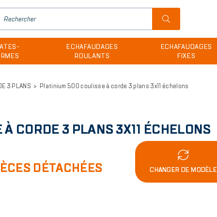
H
u
ATES-
ECHAFAUDAGES
ECHAFAUDAGES
m
ORMES
ROULANTS
FIXES
DE 3 PLANS
Platinium 500 coulisse à corde 3 plans 3x11 échelons
 À CORDE 3 PLANS 3X11 ÉCHELONS
IÈCES DÉTACHÉES
CHANGER DE MODÈL