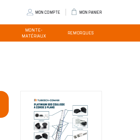
eader
MON COMPTE
MON PANIER
ser
MONTE-
REMORQUES
enu
MATÉRIAUX
Image
E