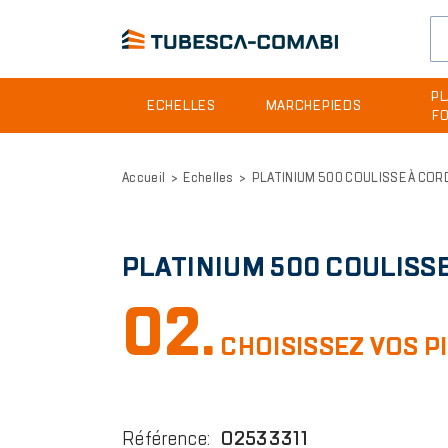
Header
PL
ECHELLES
MARCHEPIEDS
F
site
Aller
menu
au
Accueil
Echelles
PLATINIUM 500 COULISSE À COR
contenu
principal
PLATINIUM 500 COULISSE
02.
CHOISISSEZ VOS P
Référence
:
02533311