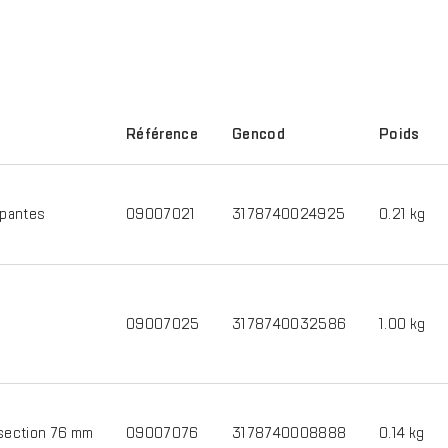
Référence
Gencod
Poids
apantes
09007021
3178740024925
0.21 kg
09007025
3178740032586
1.00 kg
section 76 mm
09007076
3178740008888
0.14 kg