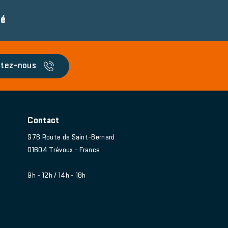
té
tez-nous
Contact
976 Route de Saint-Bernard
01604 Trévoux - France
9h - 12h / 14h - 18h