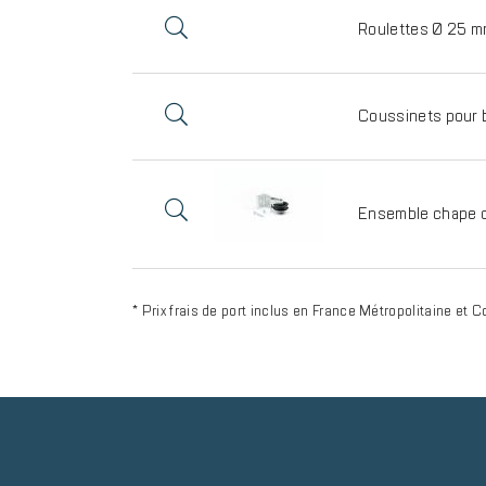
Roulettes Ø 25 m
Coussinets pour 
Ensemble chape 
* Prix frais de port inclus en France Métropolitaine et C
Reinsurance
block
Image
item