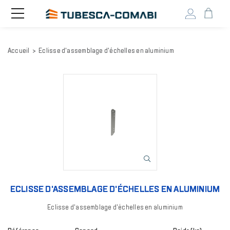
Head
Toggle
navigation
user
menu
Aller
Accueil
Eclisse d'assemblage d'échelles en aluminium
au
contenu
principal
Image
ECLISSE D'ASSEMBLAGE D'ÉCHELLES EN ALUMINIUM
Eclisse d'assemblage d'échelles en aluminium