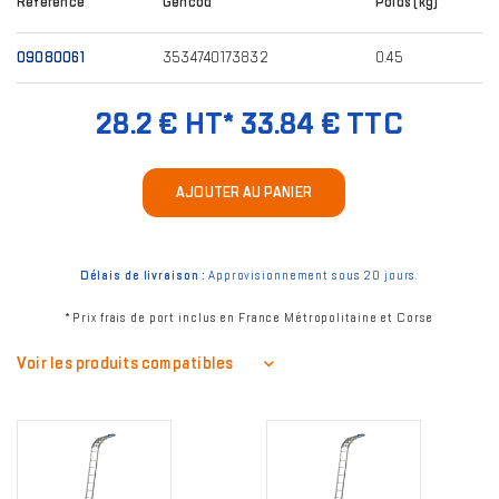
Référence
Gencod
Poids (kg)
09080061
3534740173832
0.45
28.2 € HT*
33.84 € TTC
AJOUTER AU PANIER
Délais de livraison :
Approvisionnement sous 20 jours.
* Prix frais de port inclus en France Métropolitaine et Corse
Voir les produits compatibles
Image
Image