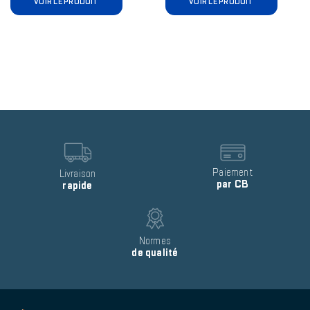
VOIR LE PRODUIT
VOIR LE PRODUIT
Reinsurance
block
item
Image
Image
Text
Paiement
Text
Livraison
par CB
rapide
Image
Text
Normes
de qualité