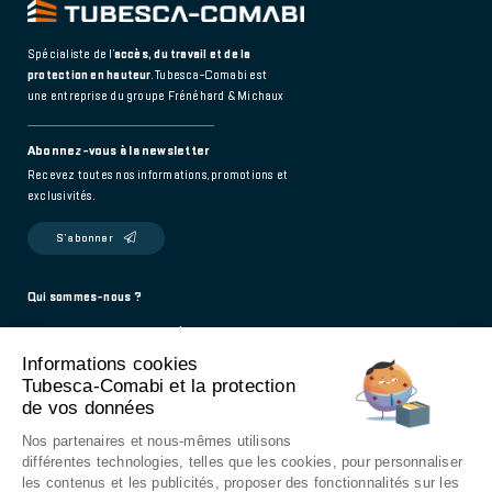
Spécialiste de l’
accès, du travail et de la
protection en hauteur
. Tubesca-Comabi est
une entreprise du groupe Frénéhard & Michaux
Abonnez-vous à la newsletter
Recevez toutes nos informations, promotions et
exclusivités.
S’abonner
Footer
Qui sommes-nous ?
Politique de confidentialité
main
Informations cookies
Mentions légales
Tubesca-Comabi et la protection
Contact
de vos données
976 Route de Saint-Bernard
Nos partenaires et nous-mêmes utilisons
01604 Trévoux - France
différentes technologies, telles que les cookies, pour personnaliser
les contenus et les publicités, proposer des fonctionnalités sur les
9h - 12h / 14h - 18h