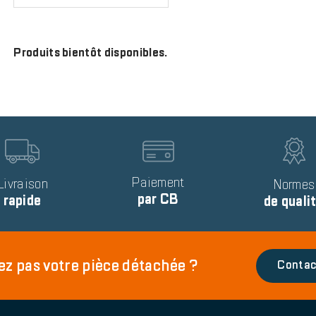
Produits bientôt disponibles.
Image
Image
Text
Paiement
Livraison
Text
Normes
par CB
rapide
de quali
ez pas votre pièce détachée ?
Contac