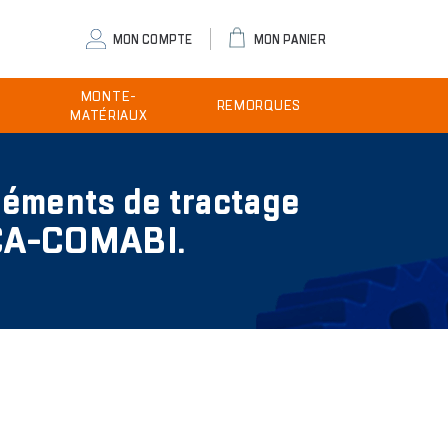
eader
MON COMPTE
MON PANIER
ser
MONTE-
REMORQUES
enu
MATÉRIAUX
léments de tractage
SCA-COMABI.