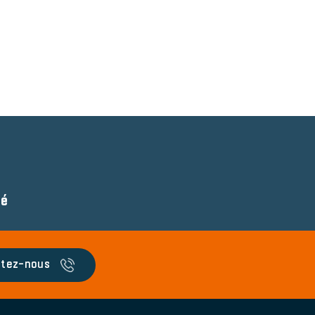
té
tez-nous