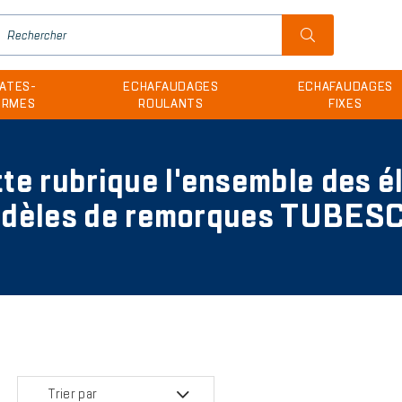
H
u
ATES-
ECHAFAUDAGES
ECHAFAUDAGES
m
ORMES
ROULANTS
FIXES
te rubrique l'ensemble des é
odèles de remorques TUBE
Trier par