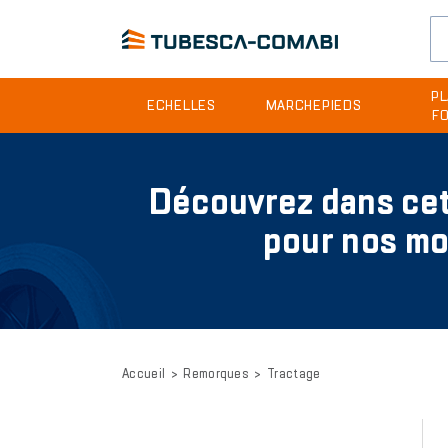
Header
PL
ECHELLES
MARCHEPIEDS
F
site
Aller
menu
au
contenu
Découvrez dans cet
principal
pour nos m
Accueil
Remorques
Tractage