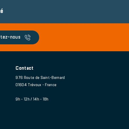
té
tez-nous
Contact
976 Route de Saint-Bernard
01604 Trévoux - France
9h - 12h / 14h - 18h