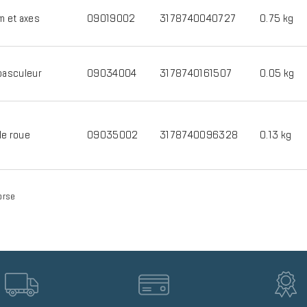
m et axes
09019002
3178740040727
0.75 kg
basculeur
09034004
3178740161507
0.05 kg
e roue
09035002
3178740096328
0.13 kg
orse
Image
Image