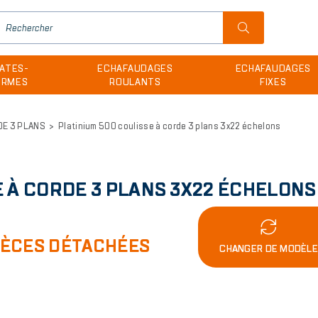
H
u
ATES-
ECHAFAUDAGES
ECHAFAUDAGES
m
ORMES
ROULANTS
FIXES
DE 3 PLANS
Platinium 500 coulisse à corde 3 plans 3x22 échelons
E À CORDE 3 PLANS 3X22 ÉCHELONS
IÈCES DÉTACHÉES
CHANGER DE MODÈL