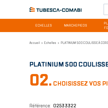
Header
PL
ECHELLES
MARCHEPIEDS
F
site
Aller
menu
au
Accueil
Echelles
PLATINIUM 500 COULISSE À COR
contenu
principal
PLATINIUM 500 COULISS
02.
CHOISISSEZ VOS P
Référence
:
02533322