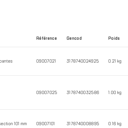
Référence
Gencod
Poids
apantes
09007021
3178740024925
0.21 kg
09007025
3178740032586
1.00 kg
section 101 mm
09007101
3178740008895
0.16 kg