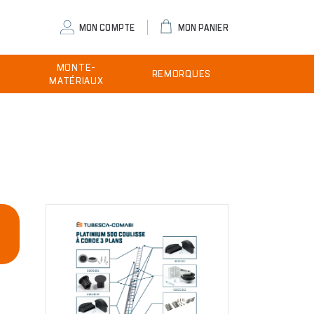
eader
MON COMPTE
MON PANIER
ser
MONTE-
REMORQUES
enu
MATÉRIAUX
Image
E