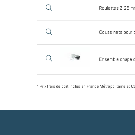
Roulettes Ø 25 m
Coussinets pour 
Ensemble chape d
* Prix frais de port inclus en France Métropolitaine et C
Reinsurance
block
Image
item